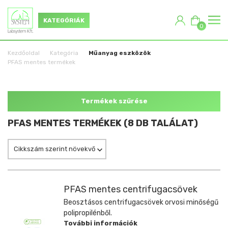
KATEGÓRIÁK
0
Kezdőoldal
Kategória
Műanyag eszközök
PFAS mentes termékek
Termékek szűrése
PFAS MENTES TERMÉKEK (8 DB TALÁLAT)
Cikkszám szerint növekvő
PFAS mentes centrifugacsövek
Beosztásos centrifugacsövek orvosi minőségű
polipropilénből.
További információk