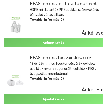
PFAS mentes mintatartó edények
HDPE mintatartók PP kupakkal szűknyakú és
bőnyakú változatban.
További információk
Ár kérése
Ajánlatkérés
PFAS mentes fecskendőszűrők
13 és 25 mm-es fecskendőszűrők cellulóz-
acetát / nylon / regenerált-cellulóz / PES /
üvegszálas membránnal.
További információk
Ár kérése
Ajánlatkérés