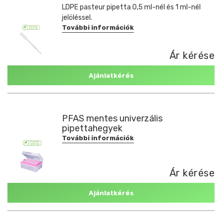
LDPE pasteur pipetta 0,5 ml-nél és 1 ml-nél
jelöléssel.
További információk
Ár kérése
Ajánlatkérés
PFAS mentes univerzális
pipettahegyek
További információk
Ár kérése
Ajánlatkérés