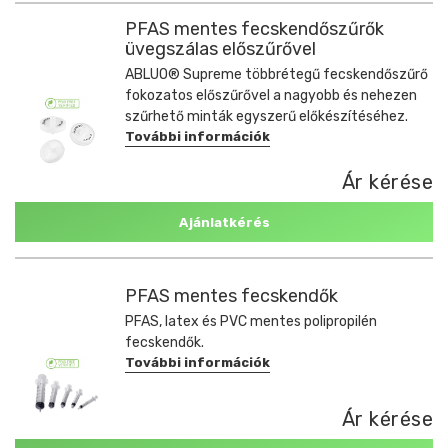
PFAS mentes fecskendőszűrők
üvegszálas előszűrővel
ABLUO® Supreme többrétegű fecskendőszűrő
fokozatos előszűrővel a nagyobb és nehezen
szűrhető minták egyszerű előkészítéséhez.
További információk
Ár kérése
Ajánlatkérés
PFAS mentes fecskendők
PFAS, latex és PVC mentes polipropilén
fecskendők.
További információk
Ár kérése