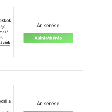
okkok
Ár kérése
őjű
lmazó
k.
Ajánlatkérés
mációk
edél a
Ár kérése