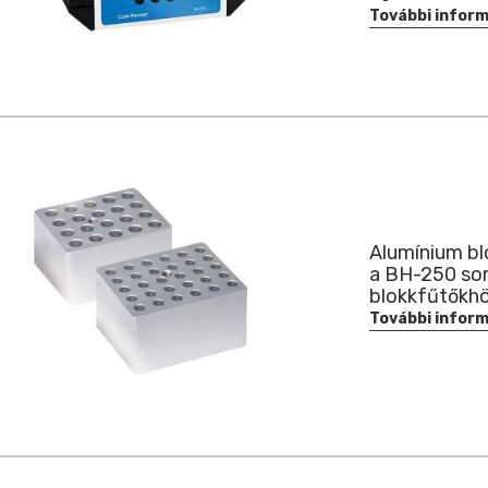
További infor
Alumínium bl
a BH-250 so
blokkfűtőkh
További infor