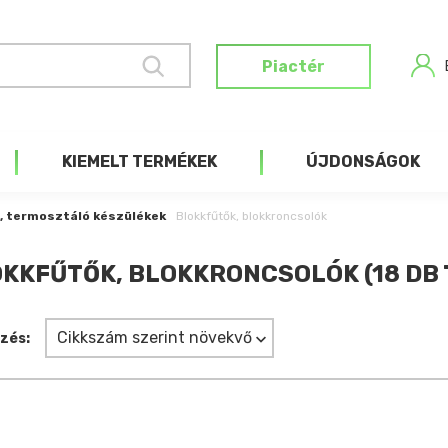
Piactér
KIEMELT TERMÉKEK
ÚJDONSÁGOK
, termosztáló készülékek
Blokkfűtők, blokkroncsolók
KKFŰTŐK, BLOKKRONCSOLÓK (18 DB 
Cikkszám szerint növekvő
zés: