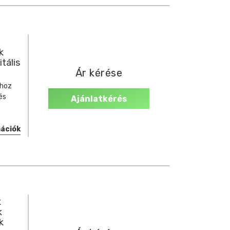
k
itális
Ár kérése
khoz
és
Ajánlatkérés
mációk
k
k
k