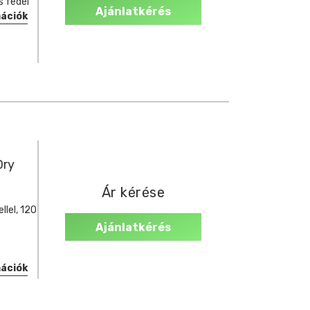
s fedél
Ajánlatkérés
mációk
Dry
Ár kérése
llel, 120
Ajánlatkérés
mációk