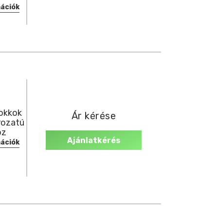
mációk
okkok
Ár kérése
rozatú
öz
Ajánlatkérés
mációk