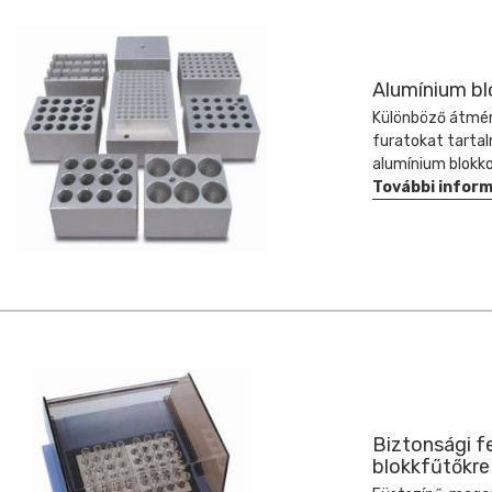
Alumínium bl
Különböző átmér
furatokat tarta
alumínium blokko
További infor
Biztonsági f
blokkfűtőkre