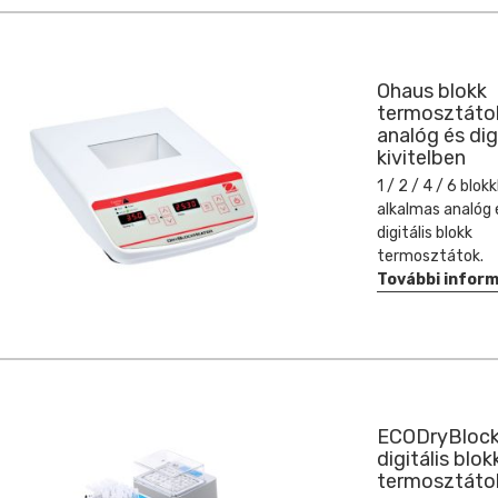
Ohaus blokk
termosztáto
analóg és dig
kivitelben
1 / 2 / 4 / 6 blok
alkalmas analóg 
digitális blokk
termosztátok.
További infor
ECODryBloc
digitális blok
termosztáto