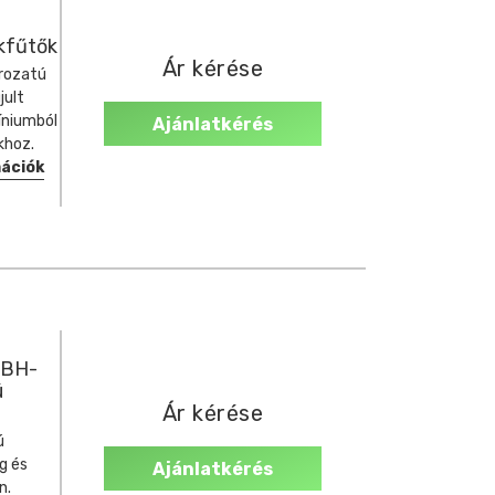
kkfűtők
Ár kérése
orozatú
jult
íniumból
Ajánlatkérés
khoz.
mációk
 BH-
ú
Ár kérése
ú
g és
Ajánlatkérés
n.