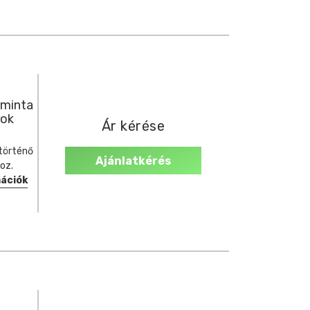
 minta
rok
Ár kérése
történő
Ajánlatkérés
oz.
mációk