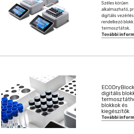
Széles körűen
alkalmazható, pr
digitális vezérlés
rendelkező blokk
termosztátok.
További infor
ECODryBloc
digitális blok
termosztáth
blokkok és
kiegészítők
További infor