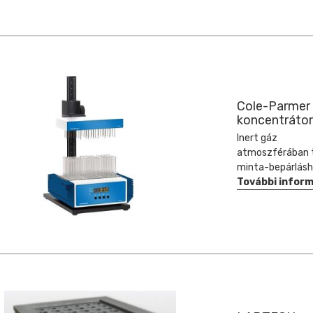
Cole-Parmer
koncentráto
Inert gáz
atmoszférában 
minta-bepárlásh
További infor