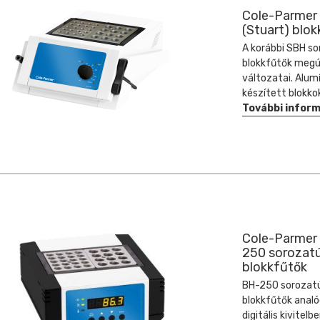
Cole-Parmer
(Stuart) blo
A korábbi SBH s
blokkfűtők megú
változatai. Alum
készített blokko
További infor
Cole-Parmer
250 sorozat
blokkfűtők
BH-250 sorozat
blokkfűtők analó
digitális kivitelbe