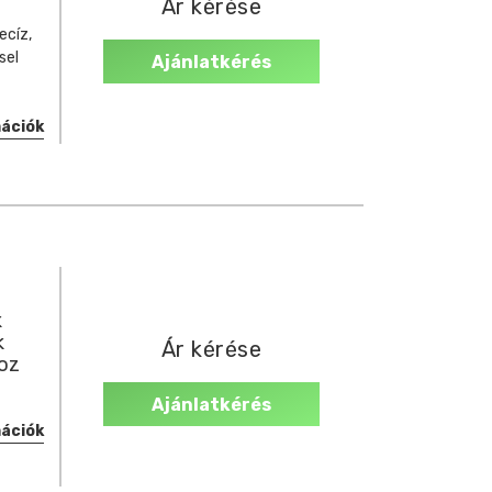
Ár kérése
ecíz,
sel
Ajánlatkérés
mációk
k
k
Ár kérése
oz
Ajánlatkérés
mációk