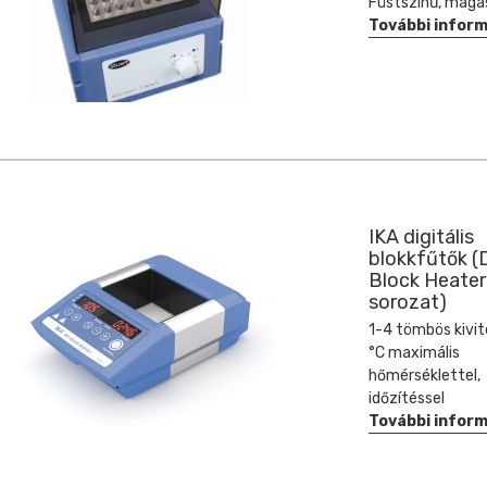
Füstszínű, maga
További infor
IKA digitális
blokkfűtők (
Block Heater
sorozat)
1-4 tömbös kivite
°C maximális
hőmérséklettel,
időzítéssel
További infor