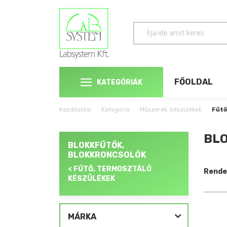
FŐOLDAL
KATEGÓRIÁK
Kezdőoldal
Kategória
Műszerek, készülékek
Fűtő
BLO
BLOKKFŰTŐK,
BLOKKRONCSOLÓK
< FŰTŐ, TERMOSZTÁLÓ
Rende
KÉSZÜLÉKEK
MÁRKA