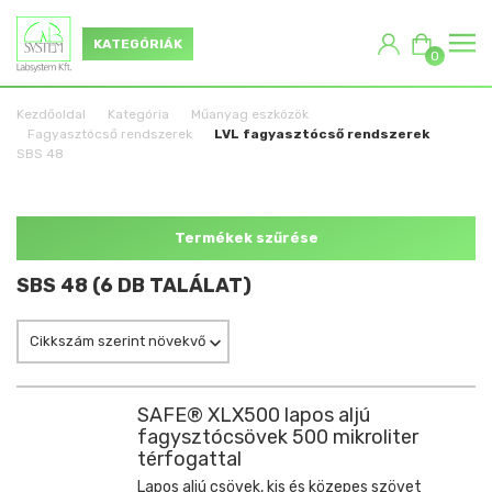
KATEGÓRIÁK
0
Kezdőoldal
Kategória
Műanyag eszközök
Fagyasztócső rendszerek
LVL fagyasztócső rendszerek
SBS 48
Termékek szűrése
SBS 48 (6 DB TALÁLAT)
Cikkszám szerint növekvő
SAFE® XLX500 lapos aljú
fagysztócsövek 500 mikroliter
térfogattal
Lapos aljú csövek, kis és közepes szövet