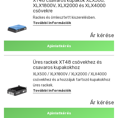
XT48 csavaros kupakok XLX500,
XLX1800V, XLX2000 és XLX4000
csövekre
Rackes és ömlesztett kiszerelésben.
További információk
Ár kérése
Ajánlatkérés
Üres rackek XT48 csövekhez és
csavaros kupakokhoz
XLX500 / XLX1800V / XLX2000 / XLX4000
csövekhez és a hozzájuk tartozó kupakokhoz
üres rackek.
További információk
Ár kérése
Ajánlatkérés