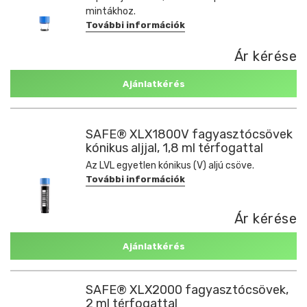
mintákhoz.
További információk
Ár kérése
Ajánlatkérés
SAFE® XLX1800V fagyasztócsövek
kónikus aljjal, 1,8 ml térfogattal
Az LVL egyetlen kónikus (V) aljú csöve.
További információk
Ár kérése
Ajánlatkérés
SAFE® XLX2000 fagyasztócsövek,
2 ml térfogattal