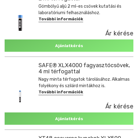
Gömbölyű aljú 2 ml-es csövek kutatási és
laboratóriumi felhasználáshoz.
További információk
Ár kérése
Ajánlatkérés
SAFE® XLX4000 fagyasztócsövek,
4 ml térfogattal
Nagy minta térfogatok tárolásához. Alkalmas
folyékony és szilárd mintákhoz is.
További információk
Ár kérése
Ajánlatkérés