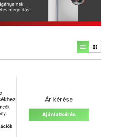
az
Ár kérése
cékhez
ncék
ény,
Ajánlatkérés
mációk