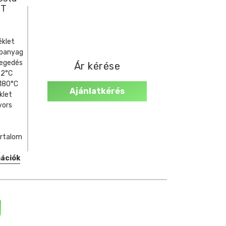
TT
éklet
apanyag
regedés
Ár kérése
52°C
+180°C
Ajánlatkérés
klet
yors
artalom
mációk