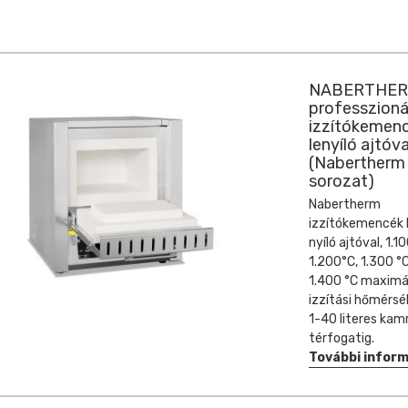
NABERTHE
professzioná
izzítókemen
lenyíló ajtóva
(Nabertherm
sorozat)
Nabertherm
izzítókemencék 
nyíló ajtóval, 1.1
1.200°C, 1.300 °
1.400 °C maximá
izzítási hőmérsék
1-40 literes kam
térfogatig.
További infor