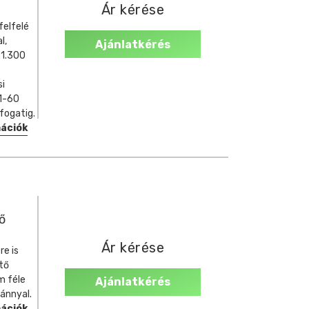
Ár kérése
felfelé
l,
Ajánlatkérés
 1.300
si
 1-60
fogatig.
mációk
ő
Ár kérése
re is
tő
m féle
Ajánlatkérés
ánnyal.
mációk