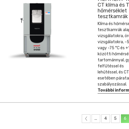
CT klíma és 
hőmérséklet
tesztkamrák
Klíma és hőmérs
tesztkamrák al
vizsgálatokra, ö
vizsgálatokra, -
vagy -75 °C és 
közötti hőmérsé
tartománnyal, g
felfűtéssel és
lehűtéssel, és CT
esetében párat
szabályozással.
További infor
...
4
5
6