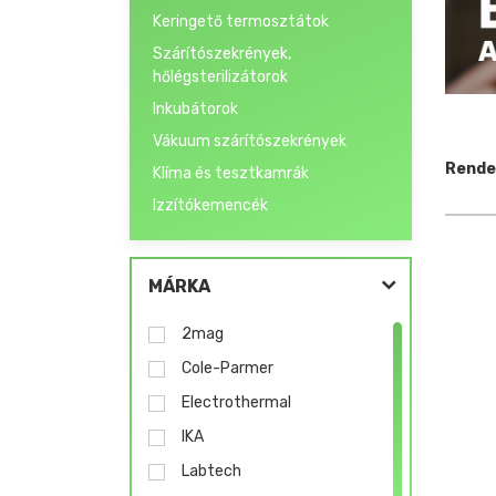
Keringető termosztátok
Szárítószekrények,
hőlégsterilizátorok
Inkubátorok
Vákuum szárítószekrények
Rende
Klíma és tesztkamrák
Izzítókemencék
MÁRKA
2mag
Cole-Parmer
Electrothermal
IKA
Labtech