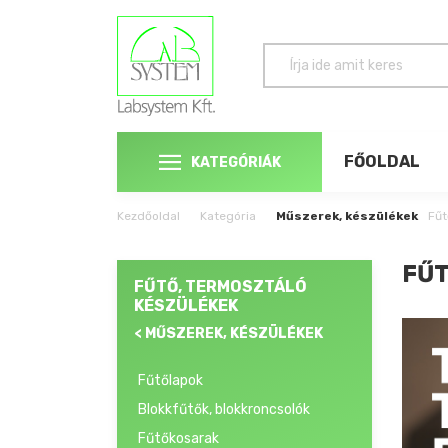
FŐOLDAL
KATEGÓRIÁK
Kezdőoldal
Kategória
Műszerek, készülékek
Fűt
FŰT
FŰTŐ, TERMOSZTÁLÓ
KÉSZÜLÉKEK
< MŰSZEREK, KÉSZÜLÉKEK
Fűtőlapok
Blokkfűtők, blokkroncsolók
Fűtőkosarak