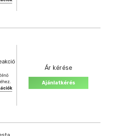
reakció
Ár kérése
rténő
séhez.
Ajánlatkérés
mációk
esta