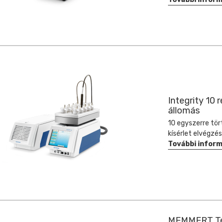
Integrity 10 
állomás
10 egyszerre tö
kísérlet elvégzé
További infor
MEMMERT T