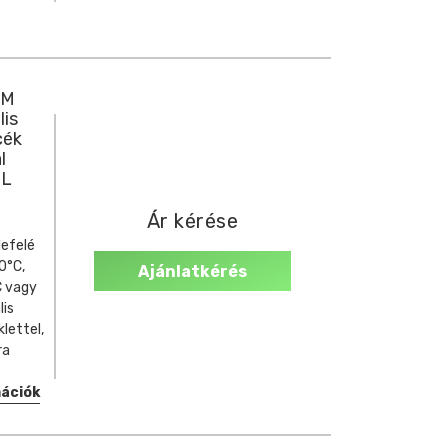
RM
lis
cék
l
 L
Ár kérése
lefelé
00°C,
Ajánlatkérés
C vagy
lis
lettel,
ra
mációk