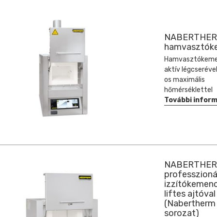
NABERTHE
hamvasztók
Hamvasztókem
aktív légcserével
os maximális
hőmérséklettel
További infor
NABERTHE
professzioná
izzítókemen
liftes ajtóval
(Nabertherm
sorozat)