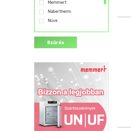
Memmert
Nabertherm
Nüve
Ohaus
Stuart
Szűrés
Varialux
Velp Scientifica