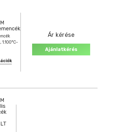
RM
emencék
Ár kérése
encék
, 1.100°C-
Ajánlatkérés
mációk
RM
lis
cék
 LT