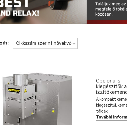
Cikkszám szerint növekvő
zés:
Opcionális
kiegészítők 
izzítókemen
A kompakt keme
kiegészítői, kém
tálcák
További infor