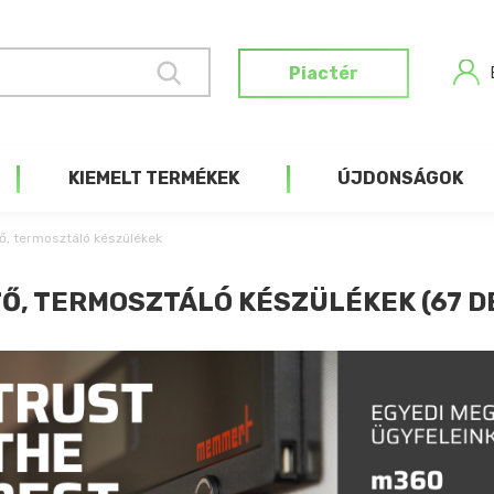
Piactér
KIEMELT TERMÉKEK
ÚJDONSÁGOK
ő, termosztáló készülékek
Ő, TERMOSZTÁLÓ KÉSZÜLÉKEK (67 D