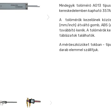
Mindegyik tolómérő AG13 típu
kereskedelemben kapható 357A, 
A tolómérők kezelőinek közös
(mm/inch) átváltó gomb, ABS (a
továbbító kerék. A tolómérők k
táblázatok találhatók.
A mérőeszközöket tokban – típu
darab elemmel szállítjuk.
Digi