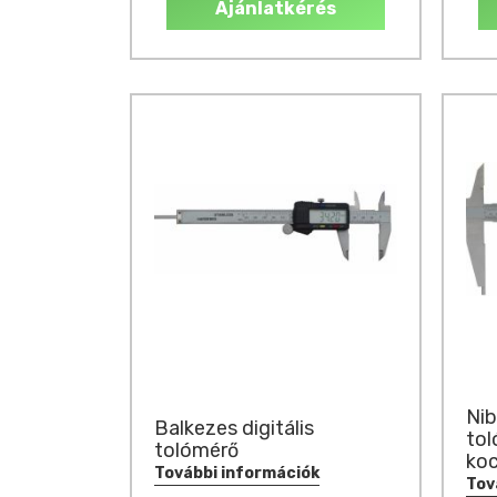
Ajánlatkérés
Nib
Balkezes digitális
tol
tolómérő
koc
További információk
Tov