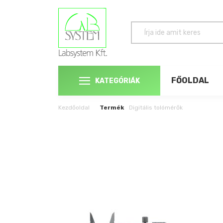
FŐOLDAL
KATEGÓRIÁK
Kezdőoldal
Termék
Digitális tolómérők