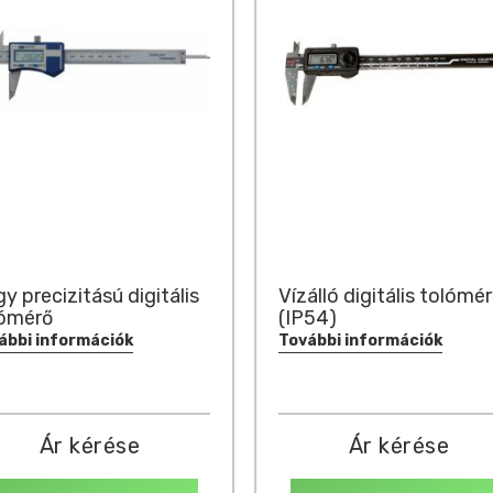
y precizitású digitális
Vízálló digitális tolómé
lómérő
(IP54)
ábbi információk
További információk
Ár kérése
Ár kérése