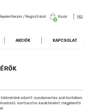
HU
Bejelentkezés / Regisztráció
Kosár
0
AKCIÓK
KAPCSOLAT
MÉRŐK
is tolómérőink edzett rozsdamentes acél kivitelben,
lvasható, kontrasztos karaktereket megjelenítő
el.