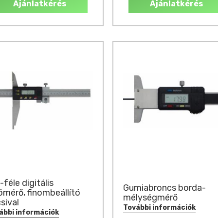
Ajánlatkérés
Ajánlatkérés
-féle digitális
Gumiabroncs borda-
ómérő, finombeállító
mélységmérő
sival
További információk
ábbi információk