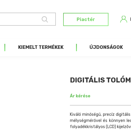
Piactér
KIEMELT TERMÉKEK
ÚJDONSÁGOK
DIGITÁLIS TOLÓ
Ár kérése
Kiváló minőségű, precíz digitál
mélységmérővel és könnyen leo
folyadékkristályos (LCD) kijelzõv