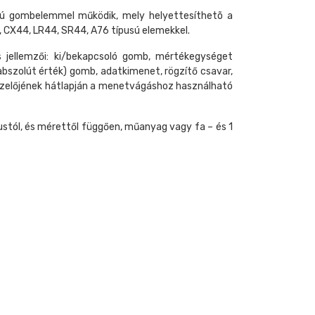
sú gombelemmel működik, mely helyettesíthetõ a
CX44, LR44, SR44, A76 típusú elemekkel.
 jellemzői: ki/bekapcsoló gomb, mértékegységet
bszolút érték) gomb, adatkimenet, rögzítő csavar,
ezelőjének hátlapján a menetvágáshoz használható
stól, és mérettől függően, műanyag vagy fa – és 1
tális tolómérők