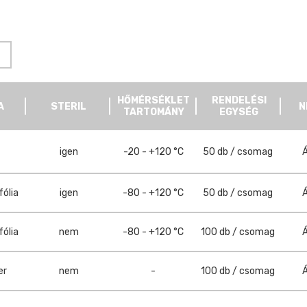
HŐMÉRSÉKLET
RENDELÉSI
A
STERIL
N
TARTOMÁNY
EGYSÉG
igen
-20 - +120 °C
50 db / csomag
Á
fólia
igen
-80 - +120 °C
50 db / csomag
Á
fólia
nem
-80 - +120 °C
100 db / csomag
Á
er
nem
-
100 db / csomag
Á