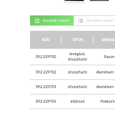
Kompakt nézet
Részletes nézet
KÓD
TÍPUS
ANYAG
levegőző,
392.229130
Rayon
átszúrható
392.229132
átszúrható
Alumínium 
392.229133
átszúrható
Alumínium 
392.229135
átlátszó
Poliészt