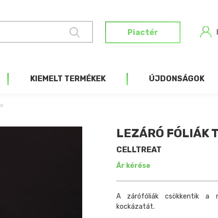
Piactér
KIEMELT TERMÉKEK
ÚJDONSÁGOK
re
LEZÁRÓ FÓLIÁK
CELLTREAT
Ár kérése
A zárófóliák csökkentik a 
kockázatát.