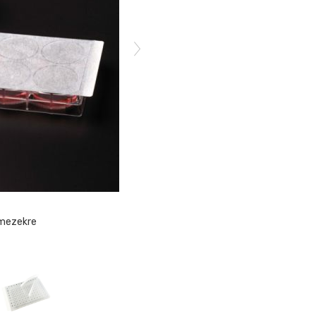
emezekre
Lezáró fóli