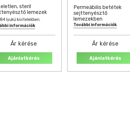
eletlen, steril
Permeábilis betétek
ttenyésztő lemezek
sejttenyésztő
lemezekben
384 lyukú kivitelekben.
További információk
ábbi információk
Ár kérése
Ár kérése
Ajánlatkérés
Ajánlatkérés