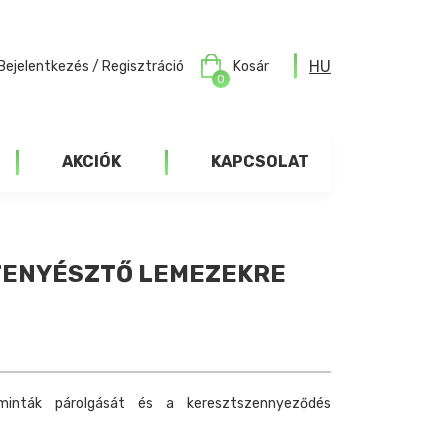
HU
Bejelentkezés / Regisztráció
Kosár
0
AKCIÓK
KAPCSOLAT
 TENYÉSZTŐ LEMEZEKRE
minták párolgását és a keresztszennyeződés