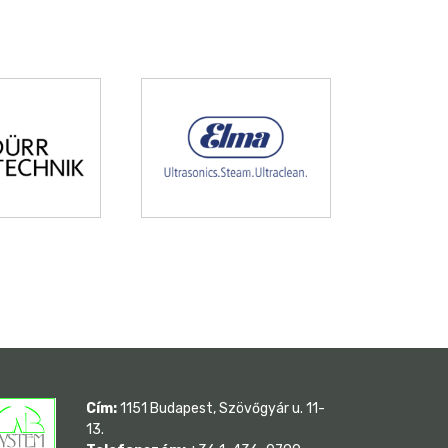
Cím:
1151 Budapest, Szövőgyár u. 11-
13.