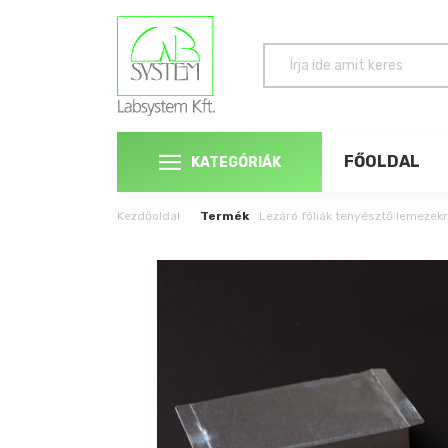
FŐOLDAL
KATEGÓRIÁK
Kezdőoldal
Termék
Lezáró fóliák tenyésztő lemezek