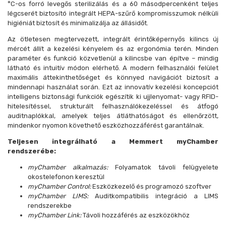
°C-os forró levegős sterilizálás és a 60 másodpercenként teljes
légcserét biztosító integrált HEPA-szűrő kompromisszumok nélküli
higiéniát biztosít és minimalizálja az állásidőt.
Az ötletesen megtervezett, integrált érintőképernyős kilincs új
mércét állít a kezelési kényelem és az ergonómia terén. Minden
paraméter és funkció közvetlenül a kilincsbe van építve – mindig
látható és intuitív módon elérhető. A modern felhasználói felület
maximális áttekinthetőséget és könnyed navigációt biztosít a
mindennapi használat során. Ezt az innovatív kezelési koncepciót
intelligens biztonsági funkciók egészítik ki ujjlenyomat- vagy RFID-
hitelesítéssel, strukturált felhasználókezeléssel és átfogó
auditnaplókkal, amelyek teljes átláthatóságot és ellenőrzött,
mindenkor nyomon követhető eszközhozzáférést garantálnak.
Teljesen integrálható a Memmert myChamber
rendszerébe:
myChamber alkalmazás:
Folyamatok távoli felügyelete
okostelefonon keresztül
myChamber Control:
Eszközkezelő és programozó szoftver
myChamber LIMS:
Auditkompatibilis integráció a LIMS
rendszerekbe
myChamber Link:
Távoli hozzáférés az eszközökhöz