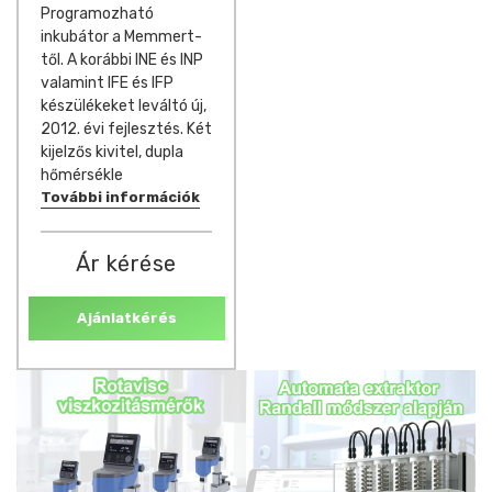
Programozható
inkubátor a Memmert-
től. A korábbi INE és INP
valamint IFE és IFP
készülékeket leváltó új,
2012. évi fejlesztés. Két
kijelzős kivitel, dupla
hőmérsékle
További információk
Ár kérése
Ajánlatkérés