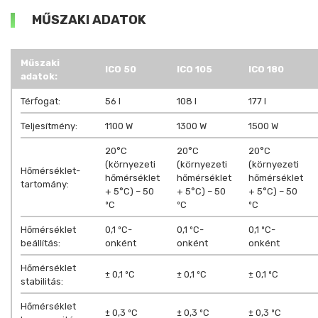
MŰSZAKI ADATOK
Műszaki
ICO 50
ICO 105
ICO 180
adatok:
Térfogat:
56 l
108 l
177 l
Teljesítmény:
1100 W
1300 W
1500 W
20°C
20°C
20°C
(környezeti
(környezeti
(környezeti
Hőmérséklet-
hőmérséklet
hőmérséklet
hőmérséklet
tartomány:
+ 5°C) – 50
+ 5°C) – 50
+ 5°C) – 50
ºC
ºC
ºC
Hőmérséklet
0,1 ºC-
0,1 ºC-
0,1 ºC-
beállítás:
onként
onként
onként
Hőmérséklet
± 0,1 ºC
± 0,1 ºC
± 0,1 ºC
stabilitás:
Hőmérséklet
± 0,3 ºC
± 0,3 ºC
± 0,3 ºC