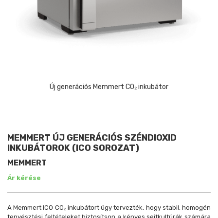
Új generációs Memmert CO₂ inkubátor
MEMMERT ÚJ GENERÁCIÓS SZÉNDIOXID
INKUBÁTOROK (ICO SOROZAT)
MEMMERT
Ár kérése
A Memmert ICO CO₂ inkubátort úgy tervezték, hogy stabil, homogén
tenyésztési feltételeket biztosítson a kényes sejtkultúrák számára