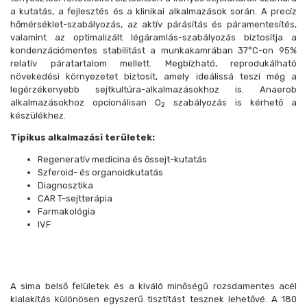
a kutatás, a fejlesztés és a klinikai alkalmazások során. A precíz
hőmérséklet-szabályozás, az aktív párásítás és páramentesítés,
valamint az optimalizált légáramlás-szabályozás biztosítja a
kondenzációmentes stabilitást a munkakamrában 37°C-on 95%
relatív páratartalom mellett. Megbízható, reprodukálható
növekedési környezetet biztosít, amely ideálissá teszi még a
legérzékenyebb sejtkultúra-alkalmazásokhoz is. Anaerob
alkalmazásokhoz opcionálisan O
szabályozás is kérhető a
2
készülékhez.
Tipikus alkalmazási területek:
Regeneratív medicina és őssejt-kutatás
Szferoid- és organoidkutatás
Diagnosztika
CAR T-sejtterápia
Farmakológia
IVF
A sima belső felületek és a kiváló minőségű rozsdamentes acél
kialakítás különösen egyszerű tisztítást tesznek lehetővé. A 180