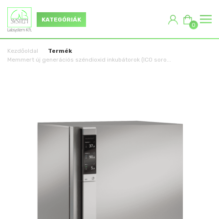
KATEGÓRIÁK
0
Kezdőoldal
Termék
Memmert új generációs széndioxid inkubátorok (ICO soro...