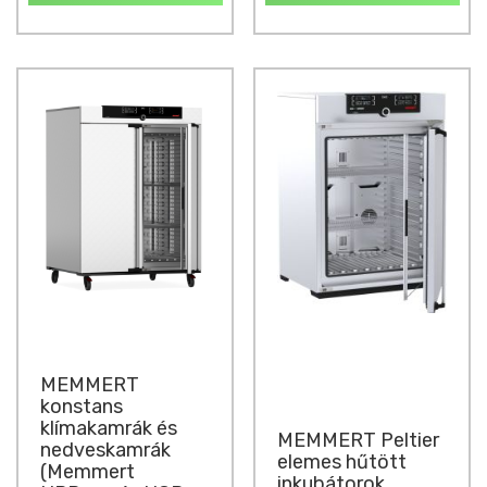
MEMMERT
konstans
klímakamrák és
MEMMERT Peltier
nedveskamrák
elemes hűtött
(Memmert
inkubátorok