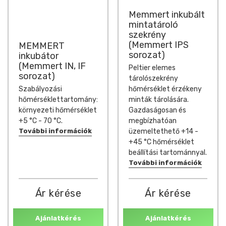
Memmert inkubált
mintatároló
szekrény
(Memmert IPS
MEMMERT
sorozat)
inkubátor
(Memmert IN, IF
Peltier elemes
sorozat)
tárolószekrény
hőmérséklet érzékeny
Szabályozási
minták tárolására.
hőmérséklettartomány:
Gazdaságosan és
környezeti hőmérséklet
megbízhatóan
+5 °C - 70 °C.
üzemeltethető +14 -
További információk
+45 °C hőmérséklet
beállítási tartománnyal.
További információk
Ár kérése
Ár kérése
Ajánlatkérés
Ajánlatkérés