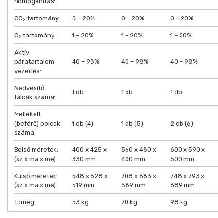
homogenitás:
CO
tartomány:
0 – 20%
0 – 20%
0 – 20%
2
O
tartomány:
1 – 20%
1 – 20%
1 – 20%
2
Aktív
páratartalom
40 – 98%
40 – 98%
40 – 98%
vezérlés:
Nedvesítő
1 db
1 db
1 db
tálcák száma:
Mellékelt
(beférő) polcok
1 db (4)
1 db (5)
2 db (6)
száma:
Belső méretek:
400 x 425 x
560 x 480 x
600 x 590 x
(sz x ma x mé)
330 mm
400 mm
500 mm
Külső méretek:
548 x 628 x
708 x 683 x
748 x 793 x
(sz x ma x mé)
519 mm
589 mm
689 mm
Tömeg:
53 kg
70 kg
98 kg