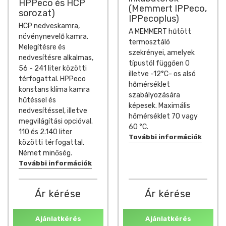
HPPeco és HCP
(Memmert IPPeco,
sorozat)
IPPecoplus)
HCP nedveskamra,
A MEMMERT hűtött
növénynevelő kamra.
termosztáló
Melegítésre és
szekrényei, amelyek
nedvesítésre alkalmas,
típustól függően 0
56 - 241 liter közötti
illetve -12°C- os alsó
térfogattal. HPPeco
hőmérséklet
konstans klíma kamra
szabályozására
hűtéssel és
képesek. Maximális
nedvesítéssel, illetve
hőmérséklet 70 vagy
megvilágítási opcióval.
60 °C.
110 és 2.140 liter
További információk
közötti térfogattal.
Német minőség.
További információk
Ár kérése
Ár kérése
Ajánlatkérés
Ajánlatkérés