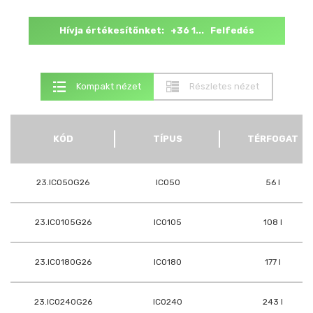
Hívja értékesítőnket: +36 1... Felfedés
Kompakt nézet
Részletes nézet
KÓD
TÍPUS
TÉRFOGAT
23.ICO50G26
ICO50
56 l
23.ICO105G26
ICO105
108 l
23.ICO180G26
ICO180
177 l
23.ICO240G26
ICO240
243 l