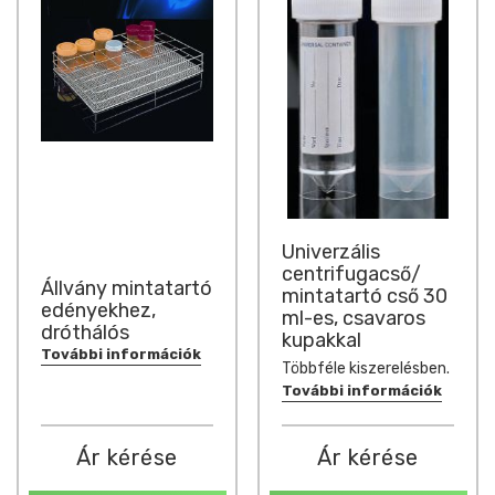
Univerzális
centrifugacső/
Állvány mintatartó
mintatartó cső 30
edényekhez,
ml-es, csavaros
dróthálós
kupakkal
További információk
Többféle kiszerelésben.
További információk
Ár kérése
Ár kérése