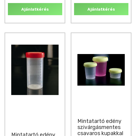
Ajánlatkérés
Ajánlatkérés
Mintatartó edény
szivárgásmentes
csavaros kupakkal
Mintatartó edény