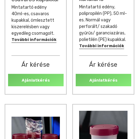
Mintatartó edény,
Mintatartó edény
polipropilén (PP), 50 ml-
40ml-es, csavaros
es. Normál vagy
kupakkal, ömlesztett
perforált/ szakadó
kiszerelésben vagy
gyűrűs/ garanciazáras,
egyedileg csomagolt.
polietilén (PE) kupakkal.
További információk
További információk
Ár kérése
Ár kérése
Ajánlatkérés
Ajánlatkérés