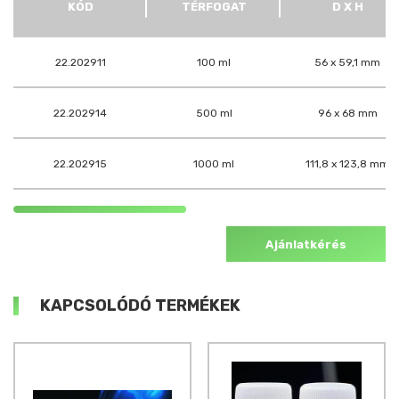
KÓD
TÉRFOGAT
D X H
22.202911
100 ml
56 x 59,1 mm
22.202914
500 ml
96 x 68 mm
22.202915
1000 ml
111,8 x 123,8 mm
Ajánlatkérés
KAPCSOLÓDÓ TERMÉKEK