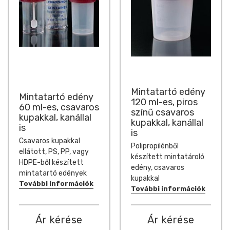
Mintatartó edény
Mintatartó edény
120 ml-es, piros
60 ml-es, csavaros
színű csavaros
kupakkal, kanállal
kupakkal, kanállal
is
is
Csavaros kupakkal
Polipropilénből
ellátott, PS, PP, vagy
készített mintatároló
HDPE-ből készített
edény, csavaros
mintatartó edények
kupakkal
További információk
További információk
Ár kérése
Ár kérése