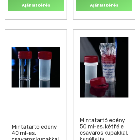
Ajánlatkérés
Ajánlatkérés
Mintatartó edény
50 ml-es, kétféle
Mintatartó edény
csavaros kupakkal,
40 ml-es,
kanállal is
csavaros kupakkal