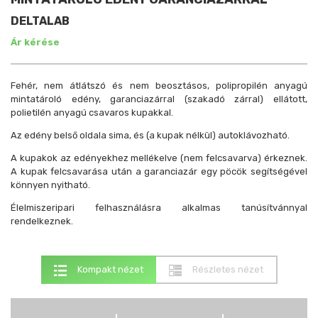
DELTALAB
Ár kérése
Fehér, nem átlátszó és nem beosztásos, polipropilén anyagú
mintatároló edény, garanciazárral (szakadó zárral) ellátott,
polietilén anyagú csavaros kupakkal.
Az edény belső oldala sima, és (a kupak nélkül) autoklávozható.
A kupakok az edényekhez mellékelve (nem felcsavarva) érkeznek.
A kupak felcsavarása után a garanciazár egy pöcök segítségével
könnyen nyitható.
Élelmiszeripari felhasználásra alkalmas tanúsítvánnyal
rendelkeznek.
Kompakt nézet
Részletes nézet