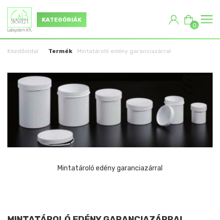
KATEGÓRIÁK
0
Kezdőoldal
Termék
Mintatároló edény garanciazárral
Mintatároló edény garanciazárral
MINTATÁROLÓ EDÉNY GARANCIAZÁRRAL