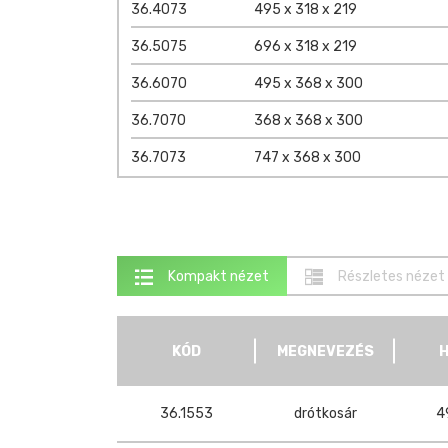
36.4073
495 x 318 x 219
36.5075
696 x 318 x 219
36.6070
495 x 368 x 300
36.7070
368 x 368 x 300
36.7073
747 x 368 x 300
Kompakt nézet
Részletes nézet
KÓD
MEGNEVEZÉS
36.1553
drótkosár
4