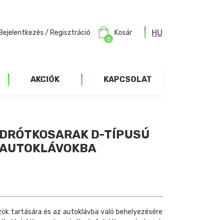
HU
Bejelentkezés / Regisztráció
Kosár
0
AKCIÓK
KAPCSOLAT
DRÓTKOSARAK D-TÍPUSÚ
C AUTOKLÁVOKBA
özök tartására és az autoklávba való behelyezésére