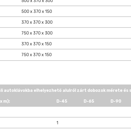
500 x 370 x 300
500 x 370 x 150
370 x 370 x 300
750 x 370 x 300
370 x 370 x 150
750 x 370 x 150
li autoklávokba elhelyezhető alulról zárt dobozok mérete és
x m):
D-45
D-65
D-90
1