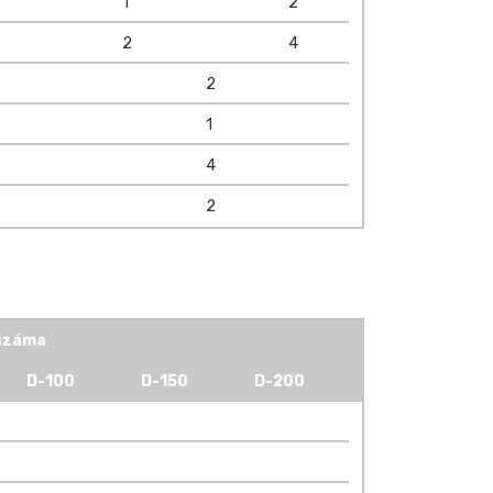
1
2
2
4
2
1
4
2
 száma
D-100
D-150
D-200