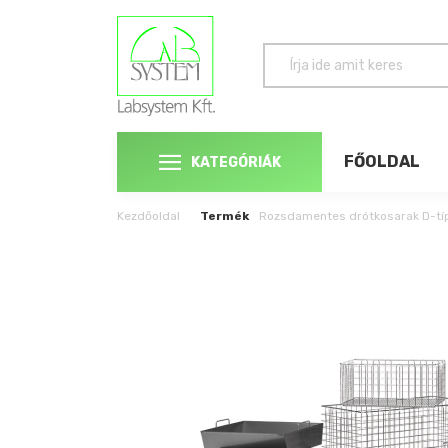
FŐOLDAL
KATEGÓRIÁK
Kezdőoldal
Termék
Rozsdamentes drótkosarak D-típu