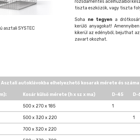
rozsdamentes acélhuzalból kész
tiszta eszközök, vagy tiszta fo
Soha
ne tegyen
a drótkosá
kerülő anyagokat! Amennyiben
ú asztali SYSTEC
kikerül az edényből, bejuthat a
zavart okozhat.
Asztali autoklávokba elhelyezhető kosarak mérete és száma
m):
Kosár külső mérete (h x sz x ma)
D-45
D-
500 x 270 x 185
1
500 x 320 x 220
1
700 x 320 x 220