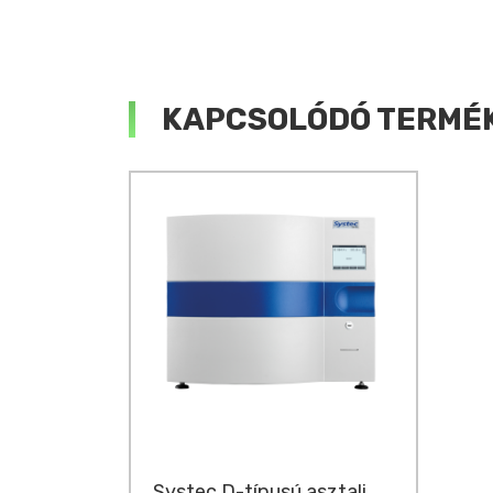
KAPCSOLÓDÓ TERMÉ
Systec D-típusú asztali,