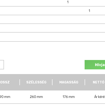
1
1
Hívja
HOSSZ
SZÉLESSÉG
MAGASSÁG
NETTÓ
90 mm
260 mm
176 mm
Ár kér