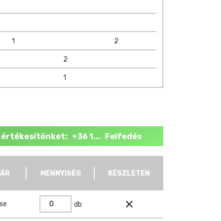
1
2
2
1
 értékesítőnket: +36 1... Felfedés
 ÁR
MENNYISÉG
KÉSZLETEN
ése
db