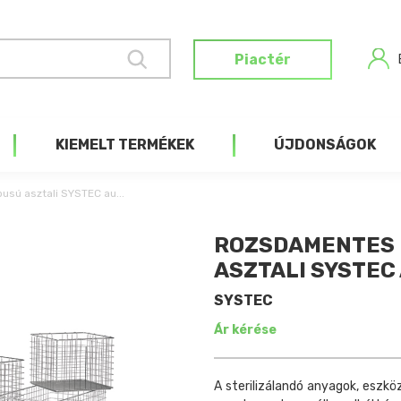
Piactér
KIEMELT TERMÉKEK
ÚJDONSÁGOK
sú asztali SYSTEC au...
ROZSDAMENTES 
ASZTALI SYSTE
SYSTEC
Ár kérése
A sterilizálandó anyagok, eszk