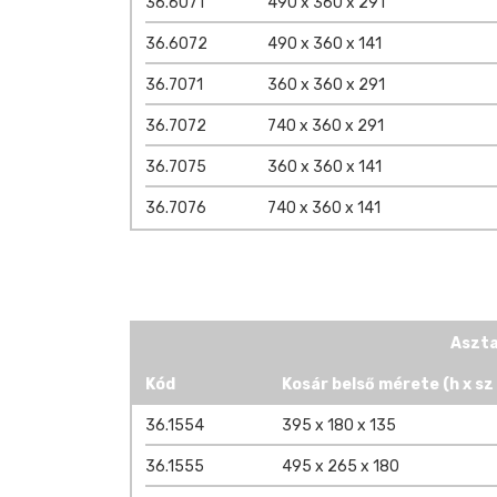
36.6071
490 x 360 x 291
36.6072
490 x 360 x 141
36.7071
360 x 360 x 291
36.7072
740 x 360 x 291
36.7075
360 x 360 x 141
36.7076
740 x 360 x 141
Aszta
Kód
Kosár belső mérete (h x sz 
36.1554
395 x 180 x 135
36.1555
495 x 265 x 180