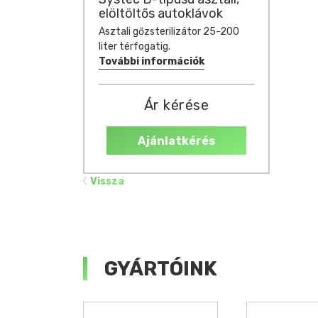
elöltöltős autoklávok
Asztali gőzsterilizátor 25-200
liter térfogatig.
További információk
Ár kérése
Ajánlatkérés
Vissza
GYÁRTÓINK