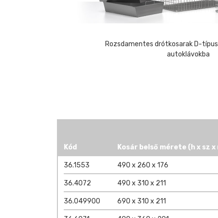
Rozsdamentes drótkosarak D-típus
autoklávokba
Kód
Kosár belső mérete (h x sz x 
36.1553
490 x 260 x 176
36.4072
490 x 310 x 211
36.049900
690 x 310 x 211