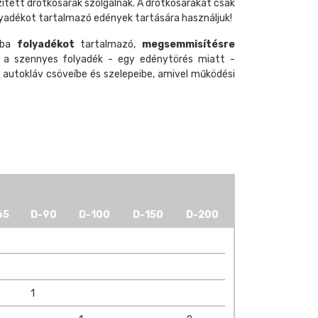
ített drótkosarak szolgálnak. A drótkosarakat csak
lyadékot tartalmazó edények tartására használjuk!
rba
folyadékot
tartalmazó,
megsemmisítésre
 a szennyes folyadék - egy edénytörés miatt -
z autokláv csöveíbe és szelepeibe, amivel működési
65
D-90
D-100
D-150
D-200
1