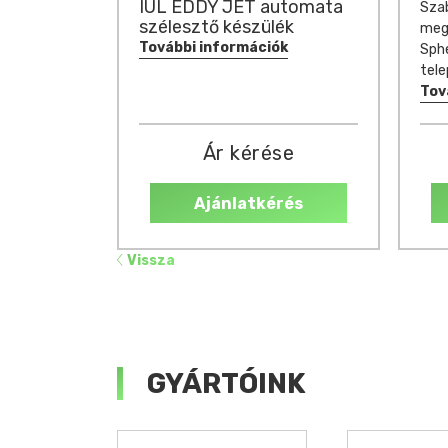
IUL EDDY JET automata
Sza
szélesztő készülék
megv
További információk
Sph
tel
Tov
Ár kérése
Ajánlatkérés
Vissza
GYÁRTÓINK