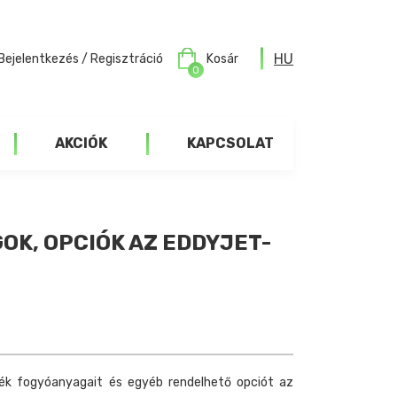
HU
Bejelentkezés / Regisztráció
Kosár
0
AKCIÓK
KAPCSOLAT
OK, OPCIÓK AZ EDDYJET-
ék fogyóanyagait és egyéb rendelhető opciót az