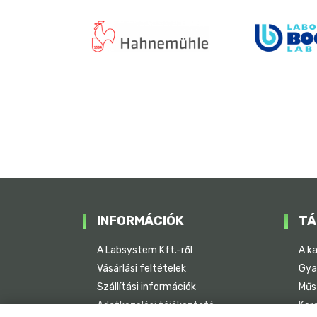
INFORMÁCIÓK
TÁ
A Labsystem Kft.-ről
A k
Vásárlási feltételek
Gya
Szállítási információk
Műs
Adatkezelési tájékoztató
Ker