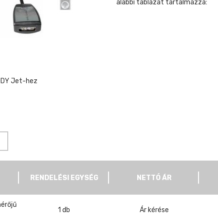
alábbi táblázat tartalmazza:
EDDY Jet-hez
RENDELÉSI EGYSÉG
NETTÓ ÁR
érőjű
1 db
Ár kérése