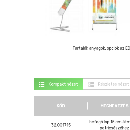
Tartalék anyagok, opciók az 
Kompakt nézet
Részletes nézet
KÓD
MEGNEVEZÉS
befogó lap 15 cm átm
32.001715
petricsészéhez