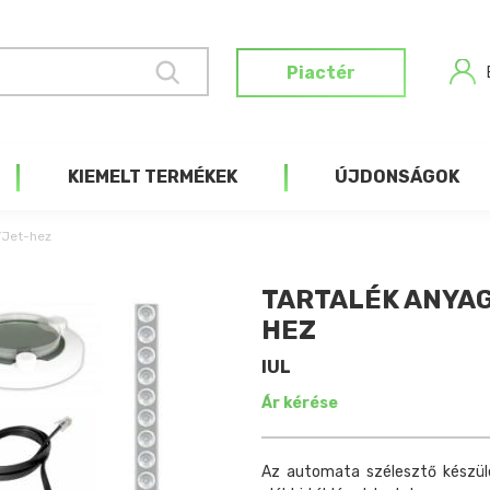
Piactér
KIEMELT TERMÉKEK
ÚJDONSÁGOK
YJet-hez
TARTALÉK ANYAG
HEZ
IUL
Ár kérése
Az automata szélesztő készül