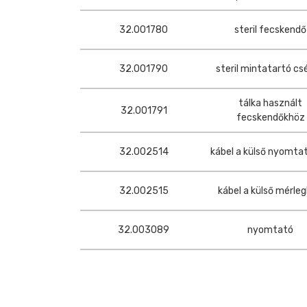
32.001780
steril fecskendő
32.001790
steril mintatartó cs
tálka használt
32.001791
fecskendőkhöz
32.002514
kábel a külső nyomta
32.002515
kábel a külső mérle
32.003089
nyomtató