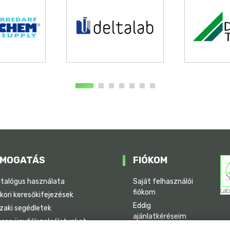
MOGATÁS
FIÓKOM
atalógus használata
Saját felhasználói
fiókom
kori keresőkifejezések
Eddig
zaki segédletek
ajánlatkéréseim
esse ügyfélszolgálatunkat