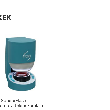
KEK
 SphereFlash
omata telepszámláló